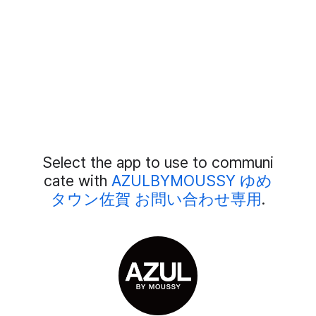
Add
Select the app to use to communi
External
Chat
cate with
AZULBYMOUSSY ゆめ
Members
タウン佐賀 お問い合わせ専用
.