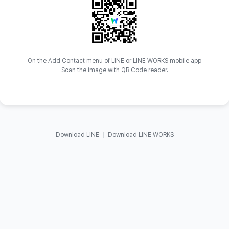
On the Add Contact menu of LINE or LINE WORKS mobile app
Scan the image with QR Code reader.
Download LINE
Download LINE WORKS