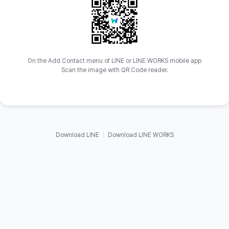
On the Add Contact menu of LINE or LINE WORKS mobile app
Scan the image with QR Code reader.
Download LINE
Download LINE WORKS