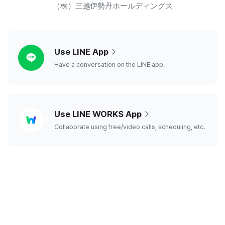
（株）三越伊勢丹ホールディングス
line
Use LINE App
Have a conversation on the LINE app.
line
Use LINE WORKS App
works
Collaborate using free/video calls, scheduling, etc.